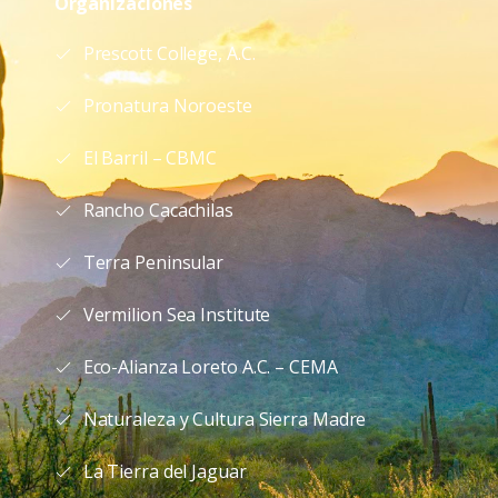
Organizaciones
Prescott College, A.C.
Pronatura Noroeste
El Barril – CBMC
Rancho Cacachilas
Terra Peninsular
Vermilion Sea Institute
Eco-Alianza Loreto A.C. – CEMA
Naturaleza y Cultura Sierra Madre
La Tierra del Jaguar