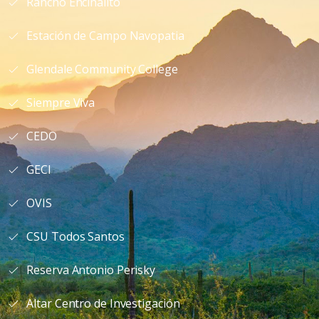
Rancho Encinalito
Estación de Campo Navopatia
Glendale Community College
Siempre Viva
CEDO
GECI
OVIS
CSU Todos Santos
Reserva Antonio Perisky
Altar Centro de Investigación