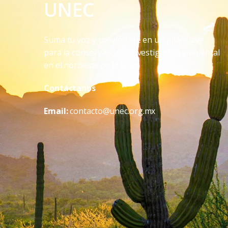
UNEC
Suma tu voz y conviértete en un pilar clave
para la conservación e investigación ambiental
en el noroeste de México
Contáctanos
Email:
contacto@unec.org.mx