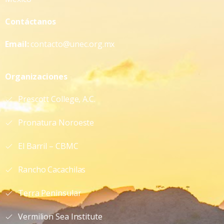
Contáctanos
Email:
contacto@unec.org.mx
Organizaciones
Prescott College, A.C.
Pronatura Noroeste
El Barril – CBMC
Rancho Cacachilas
Terra Peninsular
Vermilion Sea Institute