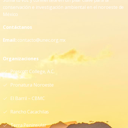
Suma tu voz y conviértete en un pilar clave para la
conservación e investigación ambiental en el noroeste de
México
Contáctanos
Email:
contacto@unec.org.mx
Organizaciones
Prescott College, A.C.
Pronatura Noroeste
El Barril – CBMC
Rancho Cacachilas
Terra Peninsular